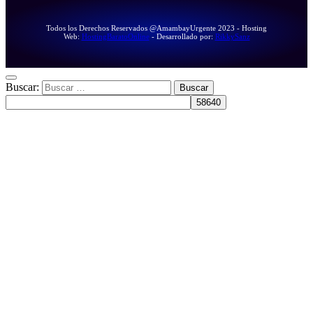
Todos los Derechos Reservados @AmambayUrgente 2023 - Hosting
Web:
HostingBaratoOnline
- Desarrollado por:
RikkySanz
Buscar: