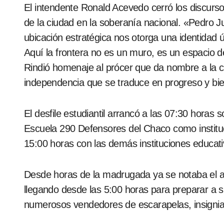
El intendente Ronald Acevedo cerró los discursos destacando el valor histórico de la fecha y el rol
de la ciudad en la soberanía nacional. «Pedro Ju
ubicación estratégica nos otorga una identidad 
Aquí la frontera no es un muro, es un espacio 
Rindió homenaje al prócer que da nombre a la 
independencia que se traduce en progreso y bie
El desfile estudiantil arrancó a las 07:30 horas sobre la avenida Carlos Antonio López con la
Escuela 290 Defensores del Chaco como instituc
15:00 horas con las demás instituciones educati
Desde horas de la madrugada ya se notaba el ambi
llegando desde las 5:00 horas para preparar a su
numerosos vendedores de escarapelas, insignias