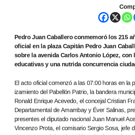
Comp
Pedro Juan Caballero conmemoró los 215 años de la Independencia Nacional con un acto
oficial en la plaza Capitán Pedro Juan Caball
sobre la avenida Carlos Antonio López, con l
educativas y una nutrida concurrencia ciud
El acto oficial comenzó a las 07:00 horas en la plaza Capitán Pedro Juan Caballero con el
izamiento del Pabellón Patrio, la bandera munici
Ronald Enrique Acevedo, el concejal Cristian F
Departamental de Amambay y Éver Salinas, pres
presentes el diputado nacional Juan Manuel Ac
Vincenzo Prota, el comisario Sergio Sosa, jefe 