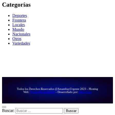
Categorías
Deportes
Frontera
Locales
Mundo
Nacionales
Otros
Variedades
Todos los Derechos Reservados @AmambayUrgente 2023 - Hosting
Web:
HostingBaratoOnline
- Desarrollado por:
RikkySanz
Buscar: