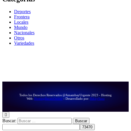
Deportes
Frontera
Locales
Mundo
Nacionales
Otros
Variedades
Todos los Derechos Reservados @AmambayUrgente 2023 - Hosting
Web:
HostingBaratoOnline
- Desarrollado por:
RikkySanz
Buscar: