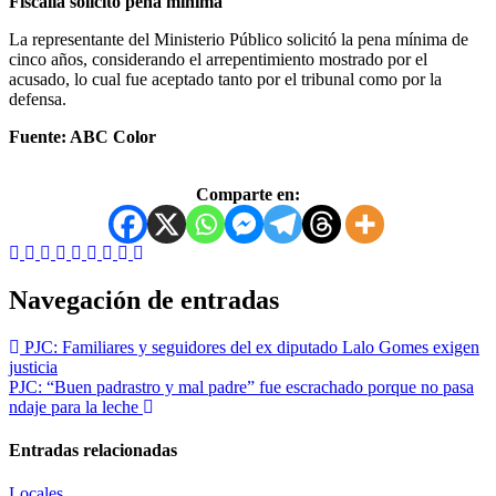
Fiscalía solicitó pena mínima
La representante del Ministerio Público solicitó la pena mínima de
cinco años, considerando el arrepentimiento mostrado por el
acusado, lo cual fue aceptado tanto por el tribunal como por la
defensa.
Fuente: ABC Color
Comparte en:
Navegación de entradas
PJC: Familiares y seguidores del ex diputado Lalo Gomes exigen
justicia
PJC: “Buen padrastro y mal padre” fue escrachado porque no pasa
ndaje para la leche
Entradas relacionadas
Locales