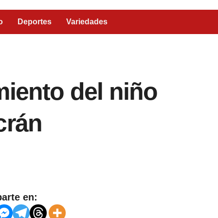
o
Deportes
Variedades
miento del niño
crán
arte en: