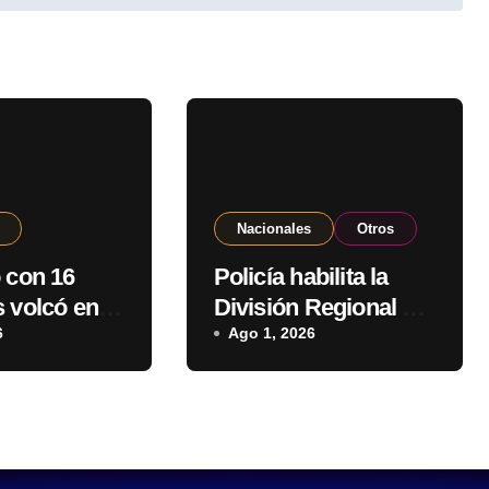
Nacionales
Otros
 con 16
Policía habilita la
 volcó en la
División Regional de
e J. Augusto
6
Lucha contra el
Ago 1, 2026
Abigeato en
Amambay