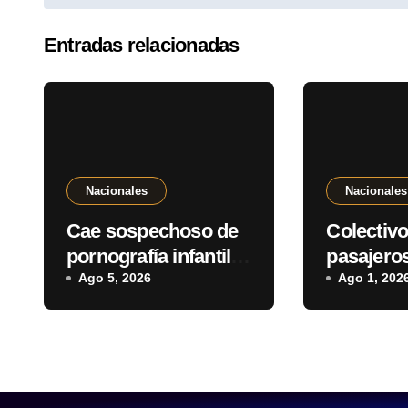
Entradas relacionadas
Nacionales
Nacionales
Cae sospechoso de
Colectivo
pornografía infantil y
pasajeros
tenencia de
Ago 5, 2026
ciudad d
Ago 1, 202
estupefacientes en
saldivar
Fernando de la Mora