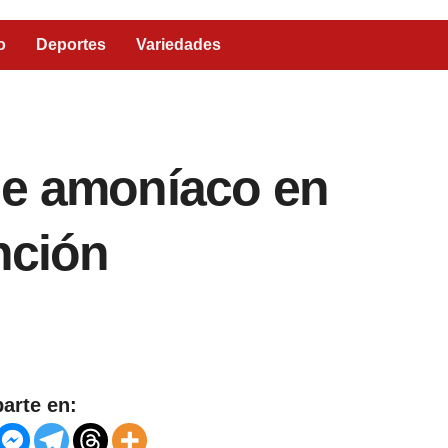
o
Deportes
Variedades
de amoníaco en
nción
arte en: