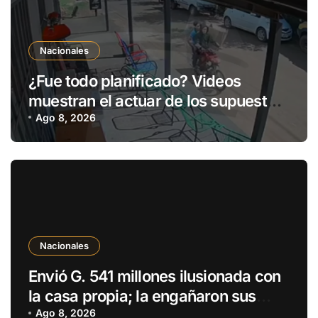
Nacionales
¿Fue todo planificado? Videos
muestran el actuar de los supuestos
autores del atroz crimen de Roselin
Ago 8, 2026
Nacionales
Envió G. 541 millones ilusionada con
la casa propia; la engañaron sus
parientes
Ago 8, 2026