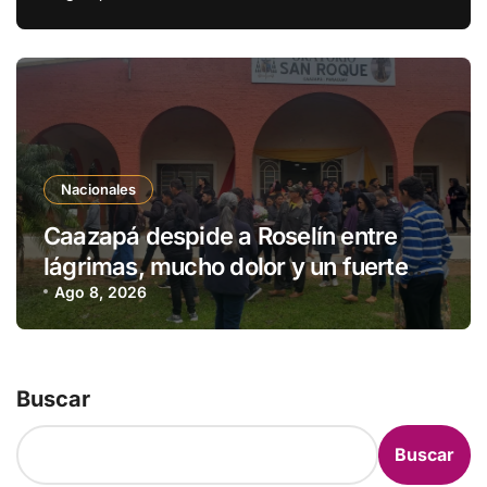
Nacionales
Caazapá despide a Roselín entre
lágrimas, mucho dolor y un fuerte
pedido de justicia
Ago 8, 2026
Buscar
Buscar