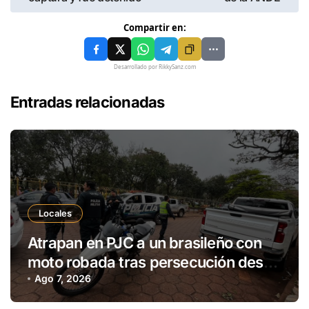
Compartir en:
Desarrollado por RikkySanz.com
Entradas relacionadas
Locales
Atrapan en PJC a un brasileño con
moto robada tras persecución desde
Ponta Porã
Ago 7, 2026