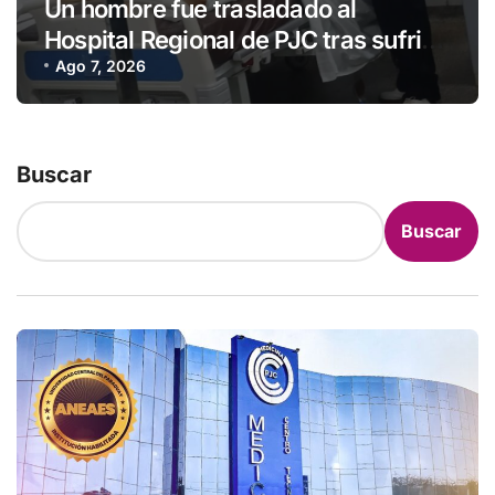
Un hombre fue trasladado al
Hospital Regional de PJC tras sufrir
una descarga eléctrica
Ago 7, 2026
Buscar
Buscar