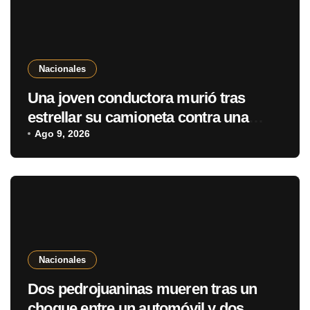
Nacionales
Una joven conductora murió tras
estrellar su camioneta contra una
casa en Villa Elisa
Ago 9, 2026
Nacionales
Dos pedrojuaninas mueren tras un
choque entre un automóvil y dos