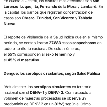
En cuanto a Central, los distritos más afectados son
San
Lorenzo
,
Luque
,
Itá
,
Fernando de la Mora
y
Lambaré
. En
la capital, los barrios que registran concentración de
casos son
Obrero
,
Trinidad
,
San Vicente
y
Tablada
Nueva
.
El reporte de Vigilancia de la Salud indica que en el mismo
periodo, se contabilizaron
27.883
casos
sospechosos
en
todo el territorio nacional. De estos números,
el
55%
corresponden al sexo
femenino
y
el
45%
al
masculino
.
Dengue: los serotipos circulantes, según Salud Pública
“Actualmente, los
serotipos circulantes
en territorio
nacional son el
DENV- 1
y
DENV- 2
. Con respecto al
volumen de muestras procesadas se observa un
predominio de DENV-2 en un
81%
”, según el último