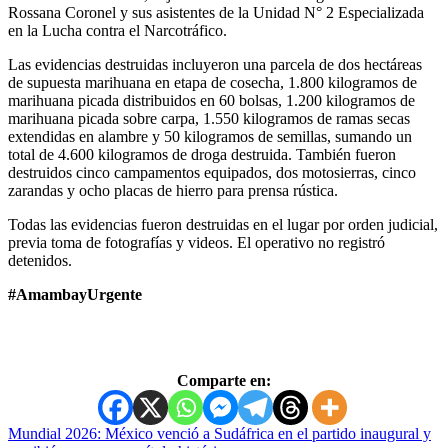
Rossana Coronel y sus asistentes de la Unidad N° 2 Especializada
en la Lucha contra el Narcotráfico.
Las evidencias destruidas incluyeron una parcela de dos hectáreas
de supuesta marihuana en etapa de cosecha, 1.800 kilogramos de
marihuana picada distribuidos en 60 bolsas, 1.200 kilogramos de
marihuana picada sobre carpa, 1.550 kilogramos de ramas secas
extendidas en alambre y 50 kilogramos de semillas, sumando un
total de 4.600 kilogramos de droga destruida. También fueron
destruidos cinco campamentos equipados, dos motosierras, cinco
zarandas y ocho placas de hierro para prensa rústica.
Todas las evidencias fueron destruidas en el lugar por orden judicial,
previa toma de fotografías y videos. El operativo no registró
detenidos.
#AmambayUrgente
Comparte en:
Navegación
Mundial 2026: México venció a Sudáfrica en el partido inaugural y