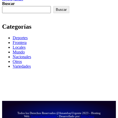
Buscar
Buscar
Categorías
Deportes
Frontera
Locales
Mundo
Nacionales
Otros
Variedades
Todos los Derechos Reservados @AmambayUrgente 2023 - Hosting
Web:
HostingBaratoOnline
- Desarrollado por:
RikkySanz