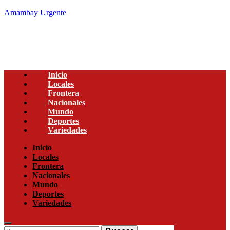
Amambay Urgente
Inicio
Locales
Frontera
Nacionales
Mundo
Deportes
Variedades
Menu
Inicio
Locales
Frontera
Nacionales
Mundo
Deportes
Variedades
Enter
Search