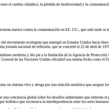
 como el cambio climático, la pérdida de biodiversidad y la contaminaci
a protesta masiva contra la contaminación en EE. UU., que más tarde se 
e del movimiento ecologista que emergió en Estados Unidos hacia fines 
una jornada nacional de reflexión, que se concretó el 22 de abril de 19
entalismo moderno y dio pie a la fundación de la Agencia de Protección 
General de las Naciones Unidas oficializó esa misma fecha como el Día
mo un sistema vivo y aboga por una relación armónica que asegure los
r una conciencia global sobre los desafíos ambientales que enfrenta el p
ue holístico que reconozca la interdependencia entre los seres humanos