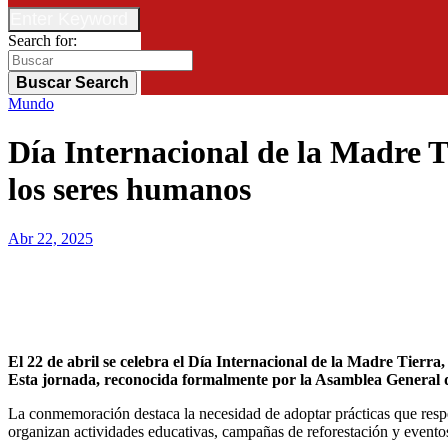
Enter Keyword
Search for:
Buscar
Search
Mundo
Día Internacional de la Madre Ti
los seres humanos
Abr 22, 2025
El 22 de abril se celebra el Día Internacional de la Madre Tierra, una efeméride que busca concienciar sobre la importancia de preservar el equilibrio ecológico y fomentar un desarrollo sostenible.
Esta jornada, reconocida formalmente por la Asamblea General de
La conmemoración destaca la necesidad de adoptar prácticas que respet
organizan actividades educativas, campañas de reforestación y event