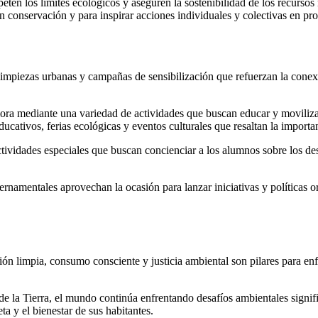
en los límites ecológicos y aseguren la sostenibilidad de los recursos 
en conservación y para inspirar acciones individuales y colectivas en pr
limpiezas urbanas y campañas de sensibilización que refuerzan la conexi
ra mediante una variedad de actividades que buscan educar y movilizar
ucativos, ferias ecológicas y eventos culturales que resaltan la importa
tividades especiales que buscan concienciar a los alumnos sobre los des
mentales aprovechan la ocasión para lanzar iniciativas y políticas orie
ón limpia, consumo consciente y justicia ambiental son pilares para en
e la Tierra, el mundo continúa enfrentando desafíos ambientales signifi
a y el bienestar de sus habitantes.