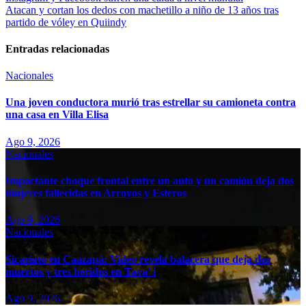
Atacan y cortan los dedos con machetillo a niño de 13 años tras
partido de vóley en Quiindy
Entradas relacionadas
Nacionales
Una joven conductora murió tras estrellar su camioneta contra
una casa en Villa Elisa
Ago 9, 2026
Nacionales
Impactante choque frontal entre un auto y un camión deja dos
mujeres fallecidas en Arroyos y Esteros
Ago 9, 2026
Nacionales
Sicariato en Caazapá: Video revela balacera que deja dos
muertos y tres heridos en Tava’ i
Ago 9, 2026