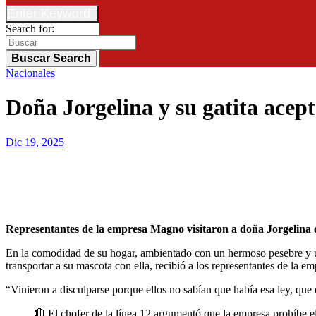
Enter Keyword
Search for:
Buscar
Search
Nacionales
Doña Jorgelina y su gatita acept
Dic 19, 2025
Representantes de la empresa Magno visitaron a doña Jorgelina
En la comodidad de su hogar, ambientado con un hermoso pesebre y un
transportar a su mascota con ella, recibió a los representantes de la 
“Vinieron a disculparse porque ellos no sabían que había esa ley, qu
🔴 El chofer de la línea 12 argumentó que la empresa prohíbe el traslado de mascotas y pidió apoyo policial para sacarla del bus. La pasajera expresó su molestia y aseguró que siempre transporta así