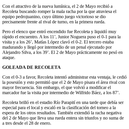
Con el atractivo de la nueva lumínica, el 2 de Mayo recibió a
Recoleta buscando romper la mala racha por la que atraviesa el
equipo pedrojuanino, cuyo último juego victorioso se dio
precisamente frente al rival de turno, en la primera rueda.
Pero el elenco que entró encendido fue Recoleta y liquidó muy
rápido el encuentro. A los 11’, Junior Noguera puso el 0-1 para la
visita y a los 26’, Matías López clavó el 0-2. El tercero estaba
madurando y llegó por intermedio de un penal ejecutado por
Alejandro Silva, a los 39’. El 2 de Mayo prácticamente no pesó en
ataque.
GOLEADA DE RECOLETA
Con el 0-3 a favor, Recoleta intentó administrar esta ventaja, le cedió
la posesión y esto permitió que el 2 de Mayo pisara el área rival con
mayor frecuencia. Sin embargo, el que volvió a modificar el
marcador fue la visita por intermedio de Wilfrido Báez, a los 87’.
Recoleta brilló en el estadio Río Parapití en una tarde que debía ser
especial para el local y escaló en la clasificación del torneo a la
espera de los otros resultados. También extendió la racha negativa
del 2 de Mayo que lleva una rueda entera sin triunfos y no suma de
a tres desde el 28 de enero.