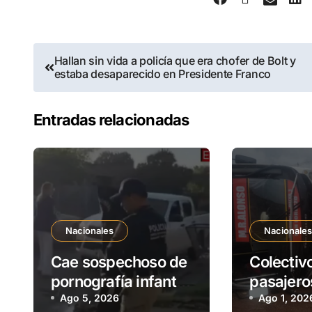
Hallan sin vida a policía que era chofer de Bolt y
estaba desaparecido en Presidente Franco
Entradas relacionadas
Nacionales
Nacionale
Cae sospechoso de
Colectiv
pornografía infantil
pasajero
y tenencia de
Ago 5, 2026
la ciudad
Ago 1, 202