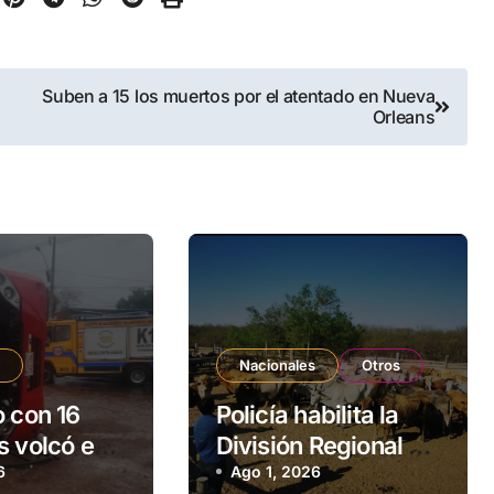
Suben a 15 los muertos por el atentado en Nueva
Orleans
s
Nacionales
Otros
o con 16
Policía habilita la
s volcó en
División Regional de
 de J.
6
Lucha contra el
Ago 1, 2026