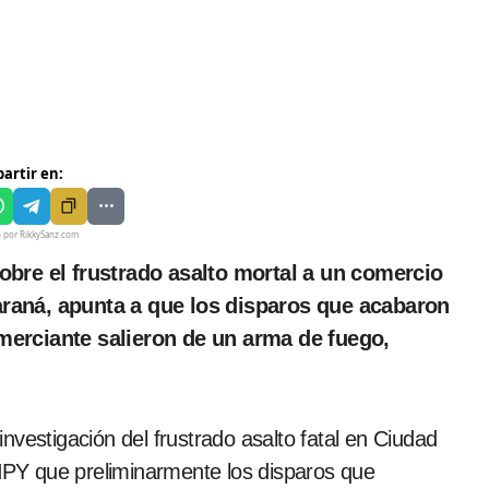
artir en:
o por RikkySanz.com
araná, apunta a que los disparos que acabaron
merciante salieron de un arma de fuego,
 investigación del frustrado asalto fatal en Ciudad
 NPY que preliminarmente los disparos que