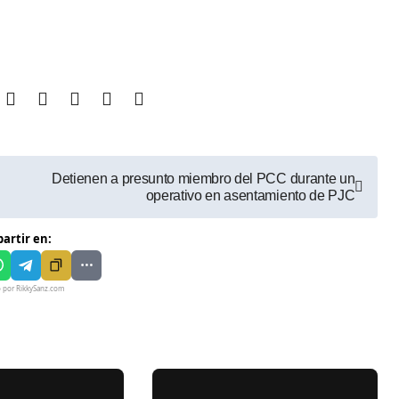
Detienen a presunto miembro del PCC durante un
operativo en asentamiento de PJC
artir en:
o por RikkySanz.com