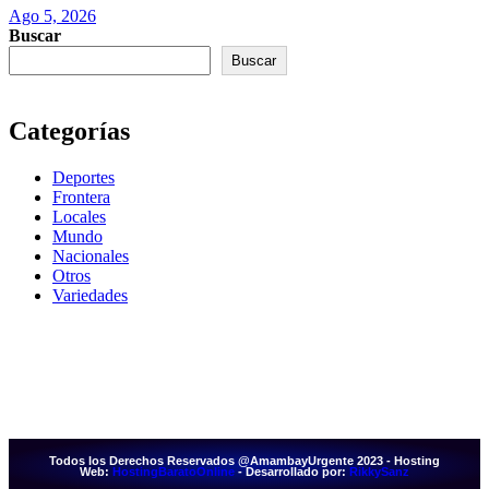
Ago 5, 2026
Buscar
Buscar
Categorías
Deportes
Frontera
Locales
Mundo
Nacionales
Otros
Variedades
Todos los Derechos Reservados @AmambayUrgente 2023 - Hosting
Web:
HostingBaratoOnline
- Desarrollado por:
RikkySanz