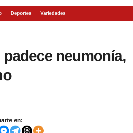
o
Deportes
Variedades
o padece neumonía,
no
arte en: