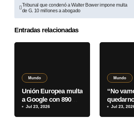
Tribunal que condenó a Walter Bower impone multa
de G. 10 millones a abogado
Entradas relacionadas
Mundo
Mundo
Unión Europea multa
“No vam
a Google con 890
quedarno
millones de euros
Jul 23, 2026
dice Lula
Jul 23, 202
por vulnerar
arancel 
normativa digital