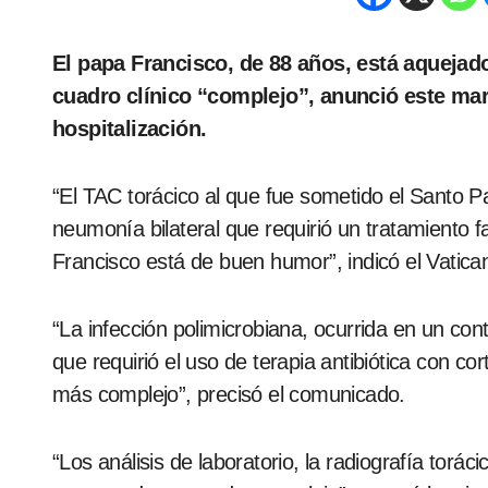
El papa Francisco, de 88 años, está aquejado de una neumonía bilateral y aún presenta un
cuadro clínico “complejo”, anunció este mart
hospitalización.
“El TAC torácico al que fue sometido el Santo P
neumonía bilateral que requirió un tratamiento f
Francisco está de buen humor”, indicó el Vatica
“La infección polimicrobiana, ocurrida en un con
que requirió el uso de terapia antibiótica con co
más complejo”, precisó el comunicado.
“Los análisis de laboratorio, la radiografía torác