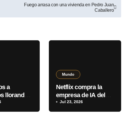
Fuego arrasa con una vivienda en Pedro Juan
Caballero
Mundo
os a
Netflix compra la
s llorando”,
empresa de IA del
 tras
6
actor Ben Affleck por
Jul 23, 2026
de EEUU
587 millones de
dólares