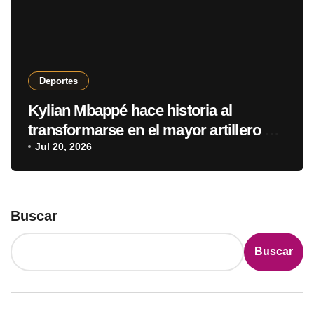
Deportes
Kylian Mbappé hace historia al
transformarse en el mayor artillero de
los mundiales
Jul 20, 2026
Buscar
Buscar