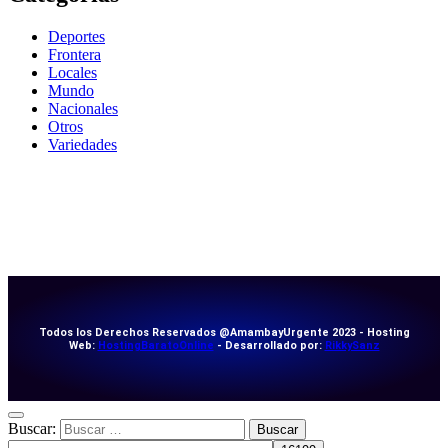
Deportes
Frontera
Locales
Mundo
Nacionales
Otros
Variedades
Todos los Derechos Reservados @AmambayUrgente 2023 - Hosting
Web:
HostingBaratoOnline
- Desarrollado por:
RikkySanz
Buscar: