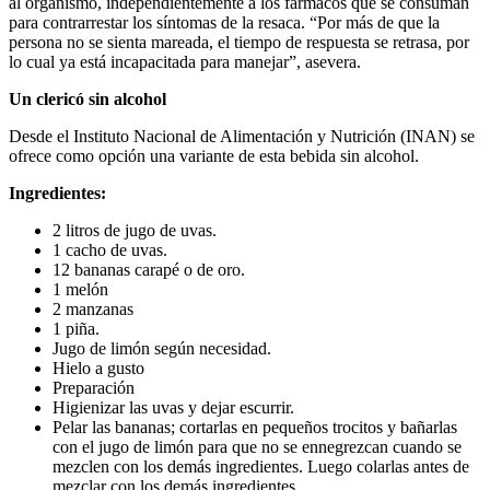
al organismo, independientemente a los fármacos que se consuman
para contrarrestar los síntomas de la resaca. “Por más de que la
persona no se sienta mareada, el tiempo de respuesta se retrasa, por
lo cual ya está incapacitada para manejar”, asevera.
Un clericó sin alcohol
Desde el Instituto Nacional de Alimentación y Nutrición (INAN) se
ofrece como opción una variante de esta bebida sin alcohol.
Ingredientes:
2 litros de jugo de uvas.
1 cacho de uvas.
12 bananas carapé o de oro.
1 melón
2 manzanas
1 piña.
Jugo de limón según necesidad.
Hielo a gusto
Preparación
Higienizar las uvas y dejar escurrir.
Pelar las bananas; cortarlas en pequeños trocitos y bañarlas
con el jugo de limón para que no se ennegrezcan cuando se
mezclen con los demás ingredientes. Luego colarlas antes de
mezclar con los demás ingredientes.