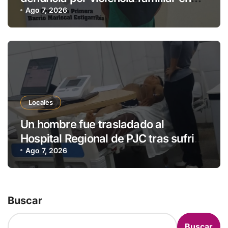
Pedro Juan Caballero
Ago 7, 2026
Locales
Un hombre fue trasladado al
Hospital Regional de PJC tras sufrir
una descarga eléctrica
Ago 7, 2026
Buscar
Buscar