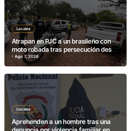
Locales
Atrapan en PJC a un brasileño con
moto robada tras persecución desde
Ponta Porã
Ago 7, 2026
Locales
Aprehenden a un hombre tras una
denuncia por violencia familiar en