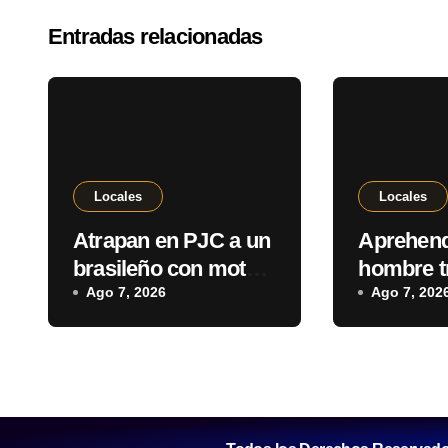
Entradas relacionadas
Locales
Locales
Atrapan en PJC a un
Aprehend
brasileño con moto
hombre t
robada tras
Ago 7, 2026
denuncia
Ago 7, 202
persecución desde
violencia
Ponta Porã
Pedro Ju
Caballer