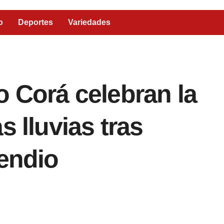
o
Deportes
Variedades
o Corá celebran la
s lluvias tras
cendio