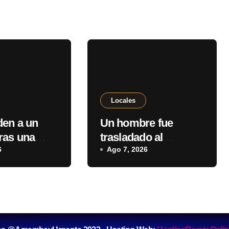
Locales
en a un
Un hombre fue
ras una
trasladado al
 por
6
Hospital Regional de
Ago 7, 2026
 familiar en
PJC tras sufrir una
an
descarga eléctrica
o