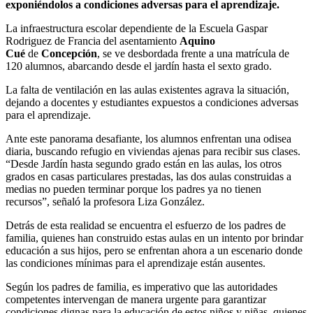
exponiéndolos a condiciones adversas para el aprendizaje.
La infraestructura escolar dependiente de la Escuela Gaspar
Rodriguez de Francia del asentamiento
Aquino
Cué
de
Concepción
, se ve desbordada frente a una matrícula de
120 alumnos, abarcando desde el jardín hasta el sexto grado.
La falta de ventilación en las aulas existentes agrava la situación,
dejando a docentes y estudiantes expuestos a condiciones adversas
para el aprendizaje.
Ante este panorama desafiante, los alumnos enfrentan una odisea
diaria, buscando refugio en viviendas ajenas para recibir sus clases.
“Desde Jardín hasta segundo grado están en las aulas, los otros
grados en casas particulares prestadas, las dos aulas construidas a
medias no pueden terminar porque los padres ya no tienen
recursos”, señaló la profesora Liza González.
Detrás de esta realidad se encuentra el esfuerzo de los padres de
familia, quienes han construido estas aulas en un intento por brindar
educación a sus hijos, pero se enfrentan ahora a un escenario donde
las condiciones mínimas para el aprendizaje están ausentes.
Según los padres de familia, es imperativo que las autoridades
competentes intervengan de manera urgente para garantizar
condiciones dignas para la educación de estos niños y niñas, quienes