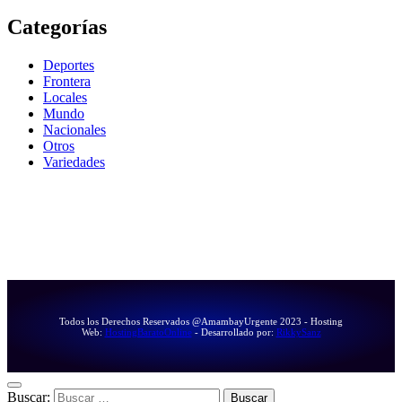
Categorías
Deportes
Frontera
Locales
Mundo
Nacionales
Otros
Variedades
Todos los Derechos Reservados @AmambayUrgente 2023 - Hosting
Web:
HostingBaratoOnline
- Desarrollado por:
RikkySanz
Buscar: