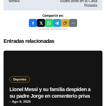
familia
cuatro años en la Casa
Rosada
Compartir en:
Desarrollado por RikkySanz.com
Entradas relacionadas
Deportes
Lionel Messi y su familia despiden a
su padre Jorge en cementerio privado
de Rosario
Ago 9, 2026