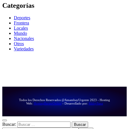
Categorías
Deportes
Frontera
Locales
Mundo
Nacionales
Otros
Variedades
Todos los Derechos Reservados @AmambayUrgente 2023 - Hosting
Web:
HostingBaratoOnline
- Desarrollado por:
RikkySanz
Buscar: