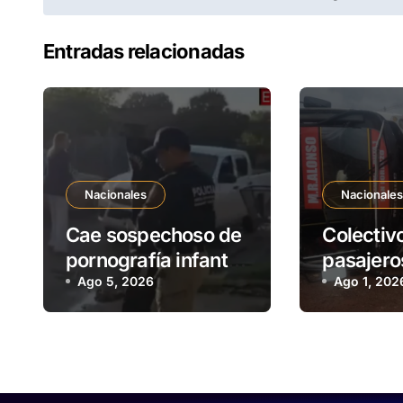
Entradas relacionadas
Nacionales
Nacionale
Cae sospechoso de
Colectiv
pornografía infantil
pasajero
y tenencia de
Ago 5, 2026
la ciudad
Ago 1, 202
estupefacientes en
Augusto 
Fernando de la
Mora