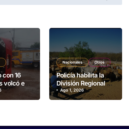
s
Nacionales
Otros
o con 16
Policía habilita la
s volcó en
División Regional de
 de J.
6
Lucha contra el
Ago 1, 2026
saldivar
Abigeato en
Amambay