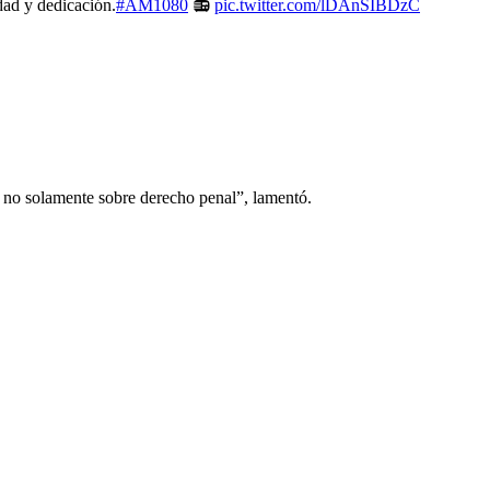
dad y dedicación.
#AM1080
📻
pic.twitter.com/lDAnSIBDzC
ir no solamente sobre derecho penal”, lamentó.