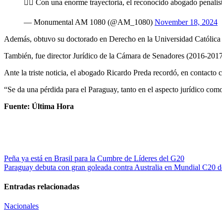
👉🏼 Con una enorme trayectoria, el reconocido abogado penalis
— Monumental AM 1080 (@AM_1080)
November 18, 2024
Además, obtuvo su doctorado en Derecho en la Universidad Católica
También, fue director Jurídico de la Cámara de Senadores (2016-2017
Ante la triste noticia, el abogado Ricardo Preda recordó, en contact
“Se da una pérdida para el Paraguay, tanto en el aspecto jurídico com
Fuente: Última Hora
Navegación
Peña ya está en Brasil para la Cumbre de Líderes del G20
Paraguay debuta con gran goleada contra Australia en Mundial C20 de
de
entradas
Entradas relacionadas
Nacionales