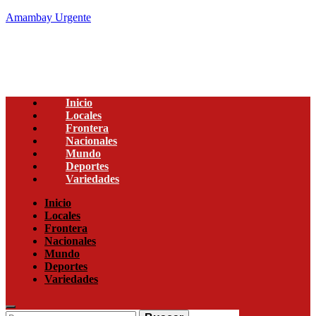
Amambay Urgente
Inicio
Locales
Frontera
Nacionales
Mundo
Deportes
Variedades
Menu
Inicio
Locales
Frontera
Nacionales
Mundo
Deportes
Variedades
Enter
Search