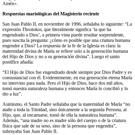
Amén».
Respuestas mariológicas del Magisterio reciente
San Juan Pablo II, en noviembre de 1996, señalaba lo siguiente: “La
expresión
Theotokos
, que literalmente significa ‘la que ha
engendrado a Dios’, a primera vista puede resultar sorprendente,
pues suscita la pregunta: ¿cómo es posible que una criatura humana
engendre a Dios? La respuesta de la fe de la Iglesia es clara: la
maternidad divina de María se refiere solo a la generación humana
del Hijo de Dios y no a su generación divina”. Luego el santo
pontífice añadía:
“El Hijo de Dios fue engendrado desde siempre por Dios Padre y es
consustancial con él. Evidentemente, en esa generación eterna María
no intervino para nada. Pero el Hijo de Dios, hace dos mil años,
tomó nuestra naturaleza humana y entonces María lo concibió y lo
dio a luz”.
Asimismo, el Santo Padre señalaba que la maternidad de María “no
atañe a toda la Trinidad, sino únicamente a la segunda Persona, al
Hijo, que, al encarnarse, tomó de ella la naturaleza humana”.
Además, “una madre no es madre sólo del cuerpo o de la criatura
física que sale de su seno, sino de la persona que engendra”,
subrayaba San Juan Pablo II.