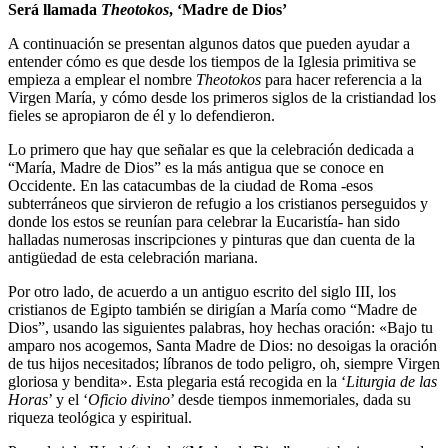
Será llamada
Theotokos
, ‘Madre de Dios’
A continuación se presentan algunos datos que pueden ayudar a
entender cómo es que desde los tiempos de la Iglesia primitiva se
empieza a emplear el nombre
Theotokos
para hacer referencia a la
Virgen María, y cómo desde los primeros siglos de la cristiandad los
fieles se apropiaron de él y lo defendieron.
Lo primero que hay que señalar es que la celebración dedicada a
“María, Madre de Dios” es la más antigua que se conoce en
Occidente. En las catacumbas de la ciudad de Roma -esos
subterráneos que sirvieron de refugio a los cristianos perseguidos y
donde los estos se reunían para celebrar la Eucaristía- han sido
halladas numerosas inscripciones y pinturas que dan cuenta de la
antigüedad de esta celebración mariana.
Por otro lado, de acuerdo a un antiguo escrito del siglo III, los
cristianos de Egipto también se dirigían a María como “Madre de
Dios”, usando las siguientes palabras, hoy hechas oración: «Bajo tu
amparo nos acogemos, Santa Madre de Dios: no desoigas la oración
de tus hijos necesitados; líbranos de todo peligro, oh, siempre Virgen
gloriosa y bendita». Esta plegaria está recogida en la ‘
Liturgia de las
Horas
’ y el ‘
Oficio divino
’ desde tiempos inmemoriales, dada su
riqueza teológica y espiritual.