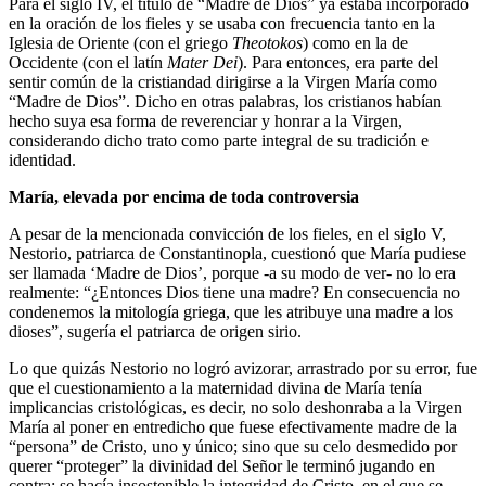
Para el siglo IV, el título de “Madre de Dios” ya estaba incorporado
en la oración de los fieles y se usaba con frecuencia tanto en la
Iglesia de Oriente (con el griego
Theotokos
) como en la de
Occidente (con el latín
Mater Dei
). Para entonces, era parte del
sentir común de la cristiandad dirigirse a la Virgen María como
“Madre de Dios”. Dicho en otras palabras, los cristianos habían
hecho suya esa forma de reverenciar y honrar a la Virgen,
considerando dicho trato como parte integral de su tradición e
identidad.
María, elevada por encima de toda controversia
A pesar de la mencionada convicción de los fieles, en el siglo V,
Nestorio, patriarca de Constantinopla, cuestionó que María pudiese
ser llamada ‘Madre de Dios’, porque -a su modo de ver- no lo era
realmente: “¿Entonces Dios tiene una madre? En consecuencia no
condenemos la mitología griega, que les atribuye una madre a los
dioses”, sugería el patriarca de origen sirio.
Lo que quizás Nestorio no logró avizorar, arrastrado por su error, fue
que el cuestionamiento a la maternidad divina de María tenía
implicancias cristológicas, es decir, no solo deshonraba a la Virgen
María al poner en entredicho que fuese efectivamente madre de la
“persona” de Cristo, uno y único; sino que su celo desmedido por
querer “proteger” la divinidad del Señor le terminó jugando en
contra: se hacía insostenible la integridad de Cristo, en el que se