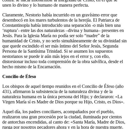
unen lo divino y lo humano de manera perfecta.
Claramente, Nestorio había incurrido en un gravísimo error que
desembocó en los mares turbulentos de la herejía. El Patriarca de
Constantinopla había introducido una separación -o más bien una
‘ruptura’- entre las dos naturalezas –divina y humana– presentes en
Jesús. Para la Iglesia María no podía ser solo “madre” de la
humanidad de Cristo, y no serlo simultáneamente de su divinidad sin
que quede escindido el ser más íntimo del Señor Jesús, Segunda
Persona de la Santísima Trinidad. Si se asumen los supuestos
nestorianos se puede ir aún más lejos en el error y, con ello,
distorsionar incluso toda comprensión de la obra salvífica, desde el
hecho mismo de la Encarnación.
Concilio de Éfeso
Los obispos de aquel tiempo reunidos en el Concilio de Éfeso (año
431), afirmaron la subsistencia de la naturaleza divina y de la
naturaleza humana en la única persona del Hijo; y declararon: «La
Virgen María sí es Madre de Dios porque su Hijo, Cristo, es Dios».
Aquel día, los padres conciliares, acompañados por el pueblo,
realizaron una gran procesión por la ciudad, iluminada por cientos
de antorchas encendidas, al canto de: «Santa María, Madre de Dios,
ruega por nosotros pecadores ahora y en la hora de nuestra muerte.