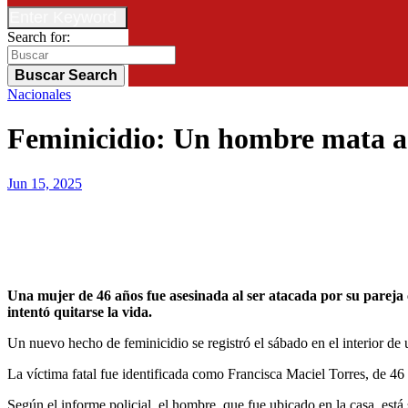
Enter Keyword
Search for:
Buscar
Search
Nacionales
Feminicidio: Un hombre mata a s
Jun 15, 2025
Una mujer de 46 años fue asesinada al ser atacada por su pareja con un arma blanca. Todo esto ocurrió en una vivienda ubicada en Naranjal, Alto Paraná. Posteriormente, el autor del crimen
intentó quitarse la vida.
Un nuevo hecho de feminicidio se registró el sábado en el interior de
La víctima fatal fue identificada como Francisca Maciel Torres, de 46 
Según el informe policial, el hombre, que fue ubicado en la casa, está 