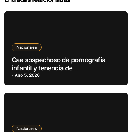
Nacionales
Cae sospechoso de pornografía
infantil y tenencia de
estupefacientes en Fernando de la
Ago 5, 2026
Mora
Nacionales