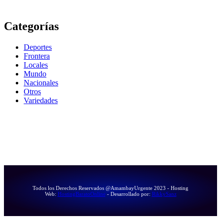
Categorías
Deportes
Frontera
Locales
Mundo
Nacionales
Otros
Variedades
Todos los Derechos Reservados @AmambayUrgente 2023 - Hosting
Web:
HostingBaratoOnline
- Desarrollado por:
RikkySanz