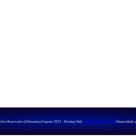
echos Reservados @AmambayUrgente 2023 - Hosting Web:
HostingBaratoOnline
- Desarrollado 