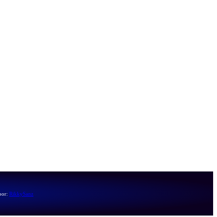
por:
RikkySanz