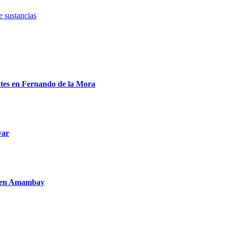
e sustancias
entes en Fernando de la Mora
var
to en Amambay