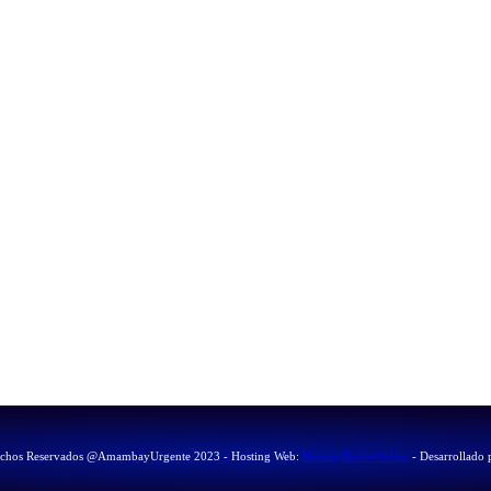
echos Reservados @AmambayUrgente 2023 - Hosting Web:
HostingBaratoOnline
- Desarrollado 