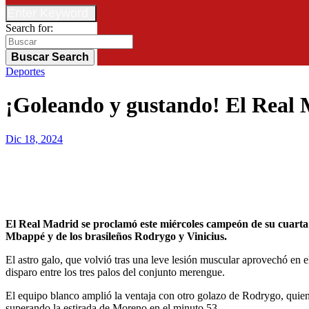
Enter Keyword
Search for:
Buscar
Search
Deportes
¡Goleando y gustando! El Real M
Dic 18, 2024
El Real Madrid se proclamó este miércoles campeón de su cuarta Copa Intercontinental al imponerse por 3-0 al Pachuca mexicano en el estadio Lusail de Doha gracias a los goles del francés Kylian
Mbappé y de los brasileños Rodrygo y Vinicius.
El astro galo, que volvió tras una leve lesión muscular aprovechó en 
disparo entre los tres palos del conjunto merengue.
El equipo blanco amplió la ventaja con otro golazo de Rodrygo, quien
superando la estirada de Moreno en el minuto 53.