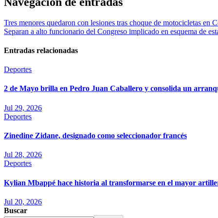
Navegación de entradas
Tres menores quedaron con lesiones tras choque de motocicletas en C
Separan a alto funcionario del Congreso implicado en esquema de est
Entradas relacionadas
Deportes
2 de Mayo brilla en Pedro Juan Caballero y consolida un arranq
Jul 29, 2026
Deportes
Zinedine Zidane, designado como seleccionador francés
Jul 28, 2026
Deportes
Kylian Mbappé hace historia al transformarse en el mayor artille
Jul 20, 2026
Buscar