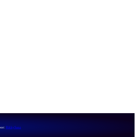
por:
RikkySanz