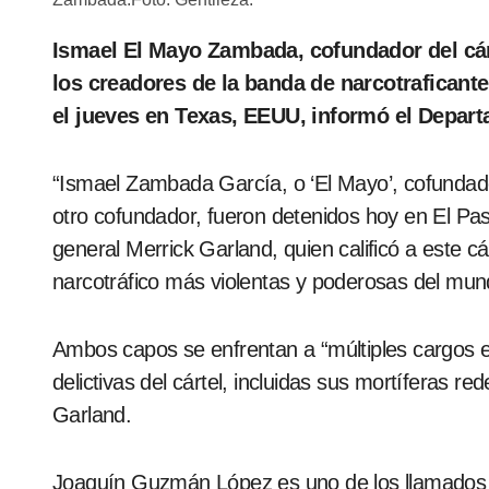
Ismael El Mayo Zambada, cofundador del cártel mexicano de Sinaloa, y el hijo de otro de
los creadores de la banda de narcotrafican
el jueves en Texas, EEUU, informó el Depart
“Ismael Zambada García, o ‘El Mayo’, cofundado
otro cofundador, fueron detenidos hoy en El Pas
general Merrick Garland, quien calificó a este c
narcotráfico más violentas y poderosas del mun
Ambos capos se enfrentan a “múltiples cargos e
delictivas del cártel, incluidas sus mortíferas red
Garland.
Joaquín Guzmán López es uno de los llamados “C