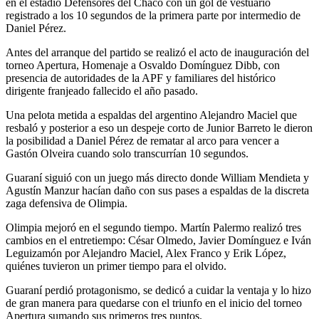
en el estadio Defensores del Chaco con un gol de vestuario
registrado a los 10 segundos de la primera parte por intermedio de
Daniel Pérez.
Antes del arranque del partido se realizó el acto de inauguración del
torneo Apertura, Homenaje a Osvaldo Domínguez Dibb, con
presencia de autoridades de la APF y familiares del histórico
dirigente franjeado fallecido el año pasado.
Una pelota metida a espaldas del argentino Alejandro Maciel que
resbaló y posterior a eso un despeje corto de Junior Barreto le dieron
la posibilidad a Daniel Pérez de rematar al arco para vencer a
Gastón Olveira cuando solo transcurrían 10 segundos.
Guaraní siguió con un juego más directo donde William Mendieta y
Agustín Manzur hacían daño con sus pases a espaldas de la discreta
zaga defensiva de Olimpia.
Olimpia mejoró en el segundo tiempo. Martín Palermo realizó tres
cambios en el entretiempo: César Olmedo, Javier Domínguez e Iván
Leguizamón por Alejandro Maciel, Alex Franco y Erik López,
quiénes tuvieron un primer tiempo para el olvido.
Guaraní perdió protagonismo, se dedicó a cuidar la ventaja y lo hizo
de gran manera para quedarse con el triunfo en el inicio del torneo
Apertura sumando sus primeros tres puntos.