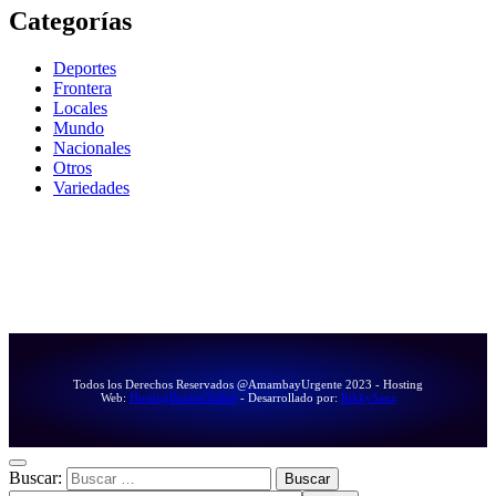
Categorías
Deportes
Frontera
Locales
Mundo
Nacionales
Otros
Variedades
Todos los Derechos Reservados @AmambayUrgente 2023 - Hosting
Web:
HostingBaratoOnline
- Desarrollado por:
RikkySanz
Buscar: