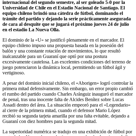
internacional del segundo semestre, al ser goleado 5-0 por la
Universidad de Chile en el Estadio Nacional de Santiago. El
equipo chileno brindó una cátedra de fútbol, dominando el
trámite del partido y dejando la serie prácticamente asegurada
de cara al desquite que se jugará el próximo jueves 24 de julio
en el estadio La Nueva Olla.
El dominio de la «U» se justificó plenamente en el marcador. El
equipo chileno impuso una propuesta basada en la posesión del
balón y una constante rotación de movimientos, lo que resultó
inalcanzable para un Guaraní que optó por una postura
excesivamente cautelosa. Las excelentes condiciones del terreno de
juego potenciaron la dinámica local, permitiendo un fútbol ágil y
vertiginoso.
A pesar del dominio inicial chileno, el «Aborigen» logró controlar la
primera mitad defensivamente. Sin embargo, un error propio cambió
el rumbo del partido cuando Charles Aránguiz inauguró el marcador
de penal, tras una inocente falta de Alcides Benítez sobre Lucas
Assadi dentro del área. La situación empeoró para el «Legendario»
al cierre de la primera mitad, cuando el defensor Mario López
recibió su segunda tarjeta amarilla por una falta evitable, dejando a
Guaraní con diez hombres para la segunda mitad.
La superioridad numérica se tradujo en una exhibición de fútbol por