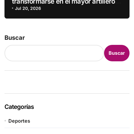
transformarse en el mayor artillero
de los mundiales
Jul 20, 2026
Buscar
Buscar
Categorías
Deportes