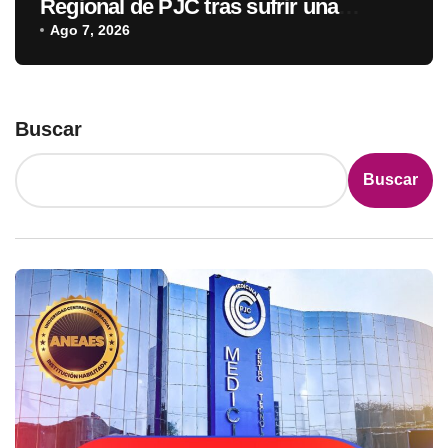
Regional de PJC tras sufrir una
descarga eléctrica
Ago 7, 2026
Buscar
Buscar