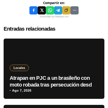
Compartir en:
Desarrollado por RikkySanz.com
Entradas relacionadas
Locales
Atrapan en PJC a un brasileño con
moto robada tras persecución desde
Ponta Porã
Ago 7, 2026