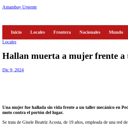
Amambay Urgente
Inicio
Locales
Frontera
Nacionales
Mundo
Locales
Hallan muerta a mujer frente a u
Dic 9, 2024
Una mujer fue hallada sin vida frente a un taller mecánico en Pedro Juan Caballero, Amambay, durante la mañana de este lunes. Imágenes de circuito cerrado mostraron que se estrelló con su
moto contra el portón del lugar.
Se trata de Gisele Beatriz Acosta, de 19 años, empleada de una red de 