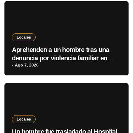
Locales
Aprehenden a un hombre tras una
denuncia por violencia familiar en
Pedro Juan Caballero
Ago 7, 2026
Locales
Un hombre fue trasladado al Hospital