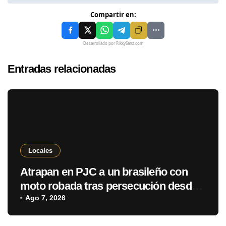
Compartir en:
Desarrollado por RikkySanz.com
Entradas relacionadas
Locales
Atrapan en PJC a un brasileño con
moto robada tras persecución desde
Ponta Porã
Ago 7, 2026