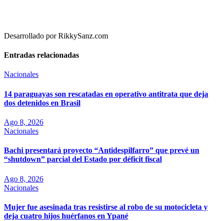
Desarrollado por RikkySanz.com
Entradas relacionadas
Nacionales
14 paraguayas son rescatadas en operativo antitrata que deja
dos detenidos en Brasil
Ago 8, 2026
Nacionales
Bachi presentará proyecto “Antidespilfarro” que prevé un
“shutdown” parcial del Estado por déficit fiscal
Ago 8, 2026
Nacionales
Mujer fue asesinada tras resistirse al robo de su motocicleta y
deja cuatro hijos huérfanos en Ypané