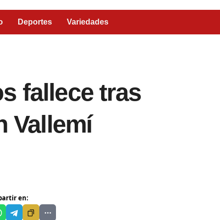
o
Deportes
Variedades
 fallece tras
n Vallemí
artir en: