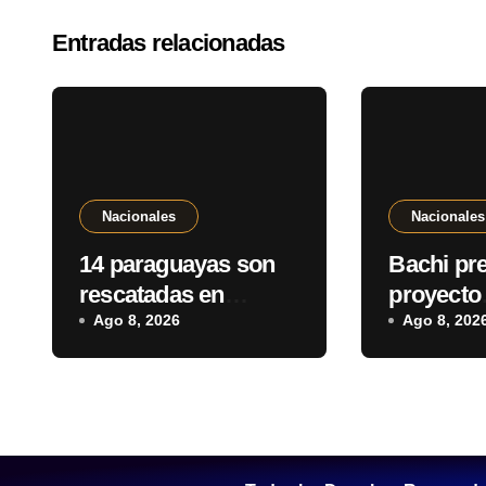
Entradas relacionadas
Nacionales
Nacionales
14 paraguayas son
Bachi pr
rescatadas en
proyecto
operativo antitrata
Ago 8, 2026
“Antidesp
Ago 8, 202
que deja dos
que prev
detenidos en Brasil
“shutdow
del Estad
fiscal