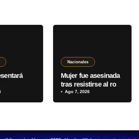
Nacionales
esentará
Mujer fue asesinada
tras resistirse al robo
ilfarro”
6
de su motocicleta y
Ago 7, 2026
é un
deja cuatro hijos
n” parcial
huérfanos en Ypané
o por déficit