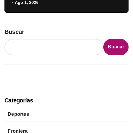
Amambay
Ago 1, 2026
Buscar
Buscar
Categorías
Deportes
Frontera