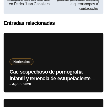
en Pedro Juan Caballero
a quemarropas a
cuidacoche
Entradas relacionadas
Nacionales
Cae sospechoso de pornografía
infantil y tenencia de estupefacientes
en Fernando de la Mora
Ago 5, 2026