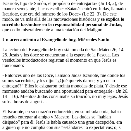
Iscariote, hijo de Simón, el propósito de entregarlo» (Jn 13, 2); de
manera semejante, Lucas escribe: «Satanás entró en Judas, llamado
Iscariote, que era del número de los Doce» (Lc 22, 3). De este
modo, se va más allá de las motivaciones históricas y
se explica lo
sucedido basándose en la responsabilidad personal de Judas
,
que cedió miserablemente a una tentación del Maligno.
Un acercamiento al Evangelio de hoy, Miércoles Santo
La lectura del Evangelio de hoy está tomada de San Mateo 26, 14 –
25. Jesús y los doce se encuentran a la espera de la Pascua. Los
versículos introductorios registran el momento en que Jesús es
traicionado:
«Entonces uno de los Doce, llamado Judas Iscariote, fue donde los
sumos sacerdotes, y les dijo: “¿Qué queréis darme, y yo os lo
entregaré?” Ellos le asignaron treinta monedas de plata. Y desde ese
momento andaba buscando una oportunidad para entregarle» (Jn 26,
14 – 16). Mientras Judas consumaba su traición, no muy lejos, Jesús
sufría horas de angustia.
El Iscariote, en su corazón endurecido, en su mirada corta, había
resuelto entregar al amigo y Maestro. Las dudas se “habían
disipado” para él: Jesús le había causado una gran decepción, era
alguien que no cumplía con sus “estándares” o expectativas; o, si