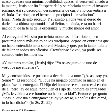
acaso quedase una mínima posibilidad, quizás, al verse enfrentado a
la muerte, Jesús por fin “despertaría” y se rebelaría contra el invasor
romano. Así su decepción desaparecería de cuajo y lo convertiría a
él, Judas Iscariote, en el héroe que precipitó la “revolución” de
Israel. Nada de esto sucedió. Y si existió alguna vez el deseo de
darle “una última oportunidad” al Señor, sin duda, esta no habría
nacido ni de la fe ni de la esperanza, y mucho menos del amor.
Al entregar al Maestro por treinta monedas, el Iscariote, quien
presumía ser el más astuto de los discípulos, dejaba en evidencia que
no había entendido nada sobre el Mesías; y que, por lo tanto, habría
de fallar en todos sus cálculos. Creyéndose “vivo”, ya podía ser
contado entre los muertos:
«Y mientras comían, [Jesús] dijo: “Yo os aseguro que uno de
vosotros me entregará”.
Muy entristecidos, se pusieron a decirle uno a uno: “¿Acaso soy yo,
Señor?”. El respondió: “El que ha mojado conmigo la mano en el
plato, ése me entregará. El Hijo del hombre se va, como está escrito
de él, pero ¡ay de aquel por quien el Hijo del hombre es entregado!
¡Más le valdría a ese hombre no haber nacido!”. Entonces preguntó
Judas, el que iba a entregarle: “¿Soy yo acaso, Rabbí?” Dícele: “Sí,
tú lo has dicho”» (Jn 26, 21-25).
Fuente: ACI Prensa