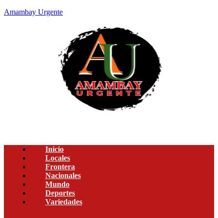
Amambay Urgente
Inicio
Locales
Frontera
Nacionales
Mundo
Deportes
Variedades