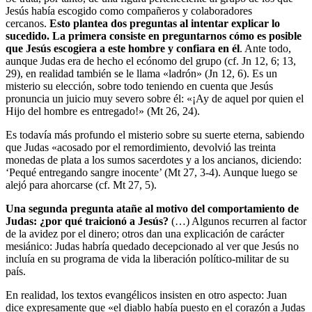
Jesús había escogido como compañeros y colaboradores
cercanos.
Esto plantea dos preguntas al intentar explicar lo
sucedido. La primera consiste en preguntarnos cómo es posible
que Jesús escogiera a este hombre y confiara en él
. Ante todo,
aunque Judas era de hecho el ecónomo del grupo (cf. Jn 12, 6; 13,
29), en realidad también se le llama «ladrón» (Jn 12, 6). Es un
misterio su elección, sobre todo teniendo en cuenta que Jesús
pronuncia un juicio muy severo sobre él: «¡Ay de aquel por quien el
Hijo del hombre es entregado!» (Mt 26, 24).
Es todavía más profundo el misterio sobre su suerte eterna, sabiendo
que Judas «acosado por el remordimiento, devolvió las treinta
monedas de plata a los sumos sacerdotes y a los ancianos, diciendo:
‘Pequé entregando sangre inocente’ (Mt 27, 3-4). Aunque luego se
alejó para ahorcarse (cf. Mt 27, 5).
Una segunda pregunta atañe al motivo del comportamiento de
Judas: ¿por qué traicionó a Jesús?
(…) Algunos recurren al factor
de la avidez por el dinero; otros dan una explicación de carácter
mesiánico: Judas habría quedado decepcionado al ver que Jesús no
incluía en su programa de vida la liberación político-militar de su
país.
En realidad, los textos evangélicos insisten en otro aspecto: Juan
dice expresamente que «el diablo había puesto en el corazón a Judas