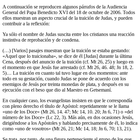
A continuación se reproducen algunos párrafos de la Audiencia
General del Papa Benedicto XVI del 18 de octubre de 2006. Todos
ellos muestran un aspecto crucial de la traición de Judas, y pueden
contribuir a la reflexión:
Ya sólo el nombre de Judas suscita entre los cristianos una reacción
instintiva de reprobación y de condena.
(…) [Varios] pasajes muestran que la traición se estaba gestando:
«Aquel que lo traicionaba», se dice de él [Judas] durante la última
Cena, después del anuncio de la traición (cf. Mt 26, 25) y luego en
el momento en que Jesús fue arrestado (cf. Mt 26, 46. 48; Jn 18, 2.
5)… La traición en cuanto tal tuvo lugar en dos momentos: ante
todo en su gestación, cuando Judas se pone de acuerdo con los
enemigos de Jesús por treinta monedas de plata, y después en su
ejecución con el beso que dio al Maestro en Getsemaní.
En cualquier caso, los evangelistas insisten en que le correspondía
con pleno derecho el título de Apóstol: repetidamente se le llama
«uno de los Doce» (Mt 26, 14. 47; Mc 14, 10. 20; Jn 6, 71) o «del
número de los Doce» (Lc 22, 3). Más aún, en dos ocasiones Jesús,
dirigiéndose a los Apóstoles y hablando precisamente de él, lo indica
como «uno de vosotros» (Mt 26, 21; Mc 14, 18; Jn 6, 70; 13, 21).
Se trata, por tanto, de una figura perteneciente al grupo de los que