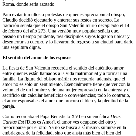
Roma, donde sería azotado.
Para evitar tumultos o protestas de quienes apreciaban al obispo,
Claudio decidió ejecutarlo y enterrar sus restos en secreto. La
tradición señala que el obispo San Valentín murió decapitado el 14
de febrero del año 273. Una versión muy popular señala que,
pasado un tiempo prudente, tres discípulos suyos lograron ubicar y
desenterrar su cuerpo, y lo llevaron de regreso a su ciudad para darle
una sepultura digna.
El sentido del amor de los esposos
La fiesta de San Valentín recuerda el sentido del auténtico amor
entre quienes están llamados a la vida matrimonial y a formar una
familia. La figura del obispo mártir nos recuerda, además, que el
amor no es solo un sentimiento. Esencialmente tiene que ver con la
voluntad de un hombre y de una mujer expresada en la entrega y el
sacrificio sin calcular beneficios o conveniencias; todo lo contrario,
el amor esponsal es el amor que procura el bien y la plenitud de la
pareja.
Como recordaba el Papa Benedicto XVI en su encíclica
Deus
Caritas Est
[Dios es Amor], el amor «es ocuparse del otro y
preocuparse por el otro. Ya no se busca a sí mismo, sumirse en la
embriaguez de la felicidad, sino que ansía más bien el bien del