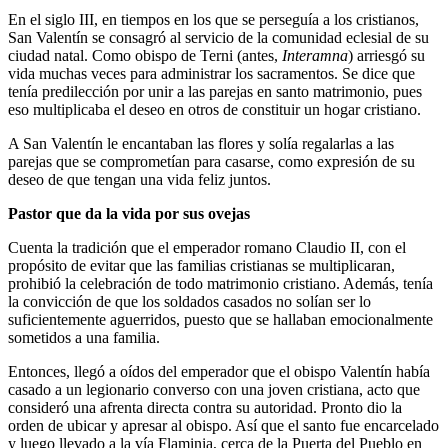
En el siglo III, en tiempos en los que se perseguía a los cristianos,
San Valentín se consagró al servicio de la comunidad eclesial de su
ciudad natal. Como obispo de Terni (antes,
Interamna
) arriesgó su
vida muchas veces para administrar los sacramentos. Se dice que
tenía predilección por unir a las parejas en santo matrimonio, pues
eso multiplicaba el deseo en otros de constituir un hogar cristiano.
A San Valentín le encantaban las flores y solía regalarlas a las
parejas que se comprometían para casarse, como expresión de su
deseo de que tengan una vida feliz juntos.
Pastor que da la vida por sus ovejas
Cuenta la tradición que el emperador romano Claudio II, con el
propósito de evitar que las familias cristianas se multiplicaran,
prohibió la celebración de todo matrimonio cristiano. Además, tenía
la convicción de que los soldados casados no solían ser lo
suficientemente aguerridos, puesto que se hallaban emocionalmente
sometidos a una familia.
Entonces, llegó a oídos del emperador que el obispo Valentín había
casado a un legionario converso con una joven cristiana, acto que
consideró una afrenta directa contra su autoridad. Pronto dio la
orden de ubicar y apresar al obispo. Así que el santo fue encarcelado
y luego llevado a la vía Flaminia, cerca de la Puerta del Pueblo en