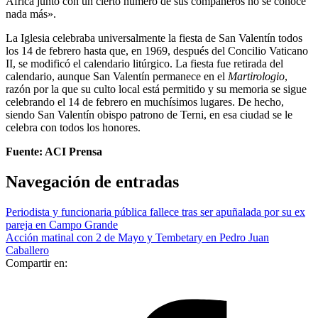
África junto con un cierto número de sus compañeros no se conoce
nada más».
La Iglesia celebraba universalmente la fiesta de San Valentín todos
los 14 de febrero hasta que, en 1969, después del Concilio Vaticano
II, se modificó el calendario litúrgico. La fiesta fue retirada del
calendario, aunque San Valentín permanece en el
Martirologio
,
razón por la que su culto local está permitido y su memoria se sigue
celebrando el 14 de febrero en muchísimos lugares. De hecho,
siendo San Valentín obispo patrono de Terni, en esa ciudad se le
celebra con todos los honores.
Fuente: ACI Prensa
Navegación de entradas
Periodista y funcionaria pública fallece tras ser apuñalada por su ex
pareja en Campo Grande
Acción matinal con 2 de Mayo y Tembetary en Pedro Juan
Caballero
Compartir en: