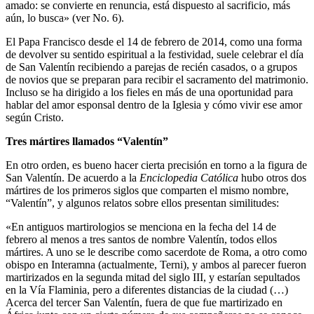
amado: se convierte en renuncia, está dispuesto al sacrificio, más
aún, lo busca» (ver No. 6).
El Papa Francisco desde el 14 de febrero de 2014, como una forma
de devolver su sentido espiritual a la festividad, suele celebrar el día
de San Valentín recibiendo a parejas de recién casados, o a grupos
de novios que se preparan para recibir el sacramento del matrimonio.
Incluso se ha dirigido a los fieles en más de una oportunidad para
hablar del amor esponsal dentro de la Iglesia y cómo vivir ese amor
según Cristo.
Tres mártires llamados “Valentín”
En otro orden, es bueno hacer cierta precisión en torno a la figura de
San Valentín. De acuerdo a la
Enciclopedia Católica
hubo otros dos
mártires de los primeros siglos que comparten el mismo nombre,
“Valentín”, y algunos relatos sobre ellos presentan similitudes:
«En antiguos martirologios se menciona en la fecha del 14 de
febrero al menos a tres santos de nombre Valentín, todos ellos
mártires. A uno se le describe como sacerdote de Roma, a otro como
obispo en Interamna (actualmente, Terni), y ambos al parecer fueron
martirizados en la segunda mitad del siglo III, y estarían sepultados
en la Vía Flaminia, pero a diferentes distancias de la ciudad (…)
Acerca del tercer San Valentín, fuera de que fue martirizado en