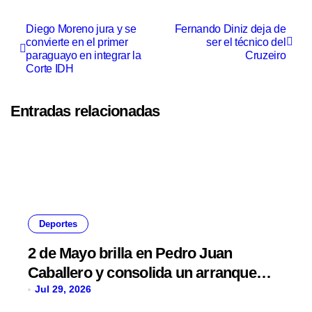
Diego Moreno jura y se
Fernando Diniz deja de
convierte en el primer
ser el técnico del
paraguayo en integrar la
Cruzeiro
Corte IDH
Entradas relacionadas
Deportes
2 de Mayo brilla en Pedro Juan
Caballero y consolida un arranque
con puntaje perfecto
Jul 29, 2026