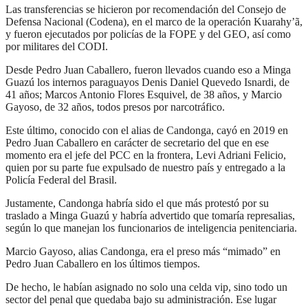
Las transferencias se hicieron por recomendación del Consejo de
Defensa Nacional (Codena), en el marco de la operación Kuarahy’ã,
y fueron ejecutados por policías de la FOPE y del GEO, así como
por militares del CODI.
Desde Pedro Juan Caballero, fueron llevados cuando eso a Minga
Guazú los internos paraguayos Denis Daniel Quevedo Isnardi, de
41 años; Marcos Antonio Flores Esquivel, de 38 años, y Marcio
Gayoso, de 32 años, todos presos por narcotráfico.
Este último, conocido con el alias de Candonga, cayó en 2019 en
Pedro Juan Caballero en carácter de secretario del que en ese
momento era el jefe del PCC en la frontera, Levi Adriani Felicio,
quien por su parte fue expulsado de nuestro país y entregado a la
Policía Federal del Brasil.
Justamente, Candonga habría sido el que más protestó por su
traslado a Minga Guazú y habría advertido que tomaría represalias,
según lo que manejan los funcionarios de inteligencia penitenciaria.
Marcio Gayoso, alias Candonga, era el preso más “mimado” en
Pedro Juan Caballero en los últimos tiempos.
De hecho, le habían asignado no solo una celda vip, sino todo un
sector del penal que quedaba bajo su administración. Ese lugar