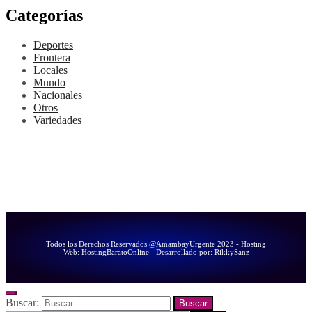
Categorías
Deportes
Frontera
Locales
Mundo
Nacionales
Otros
Variedades
Todos los Derechos Reservados @AmambayUrgente 2023 - Hosting
Web:
HostingBaratoOnline
- Desarrollado por:
RikkySanz
Buscar: