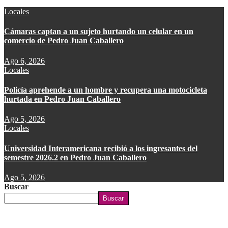
Locales
Cámaras captan a un sujeto hurtando un celular en un
comercio de Pedro Juan Caballero
Ago 6, 2026
Locales
Policía aprehende a un hombre y recupera una motocicleta
hurtada en Pedro Juan Caballero
Ago 5, 2026
Locales
Universidad Interamericana recibió a los ingresantes del
semestre 2026.2 en Pedro Juan Caballero
Ago 5, 2026
Buscar
Buscar