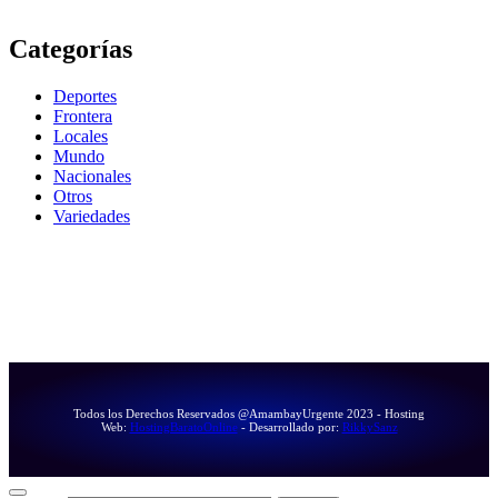
Categorías
Deportes
Frontera
Locales
Mundo
Nacionales
Otros
Variedades
Todos los Derechos Reservados @AmambayUrgente 2023 - Hosting
Web:
HostingBaratoOnline
- Desarrollado por:
RikkySanz