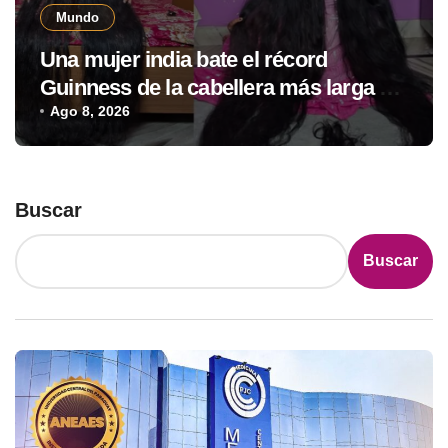
Mundo
Una mujer india bate el récord
Guinness de la cabellera más larga del
mundo con casi 3 metros
Ago 8, 2026
Buscar
Buscar